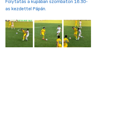
Folytatás a kupában szombaton 16.30-
as kezdettel Pápán.