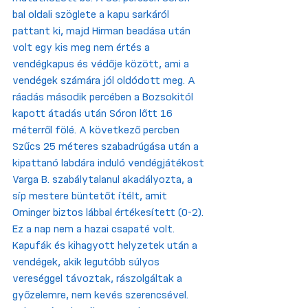
bal oldali szöglete a kapu sarkáról 
pattant ki, majd Hirman beadása után 
volt egy kis meg nem értés a 
vendégkapus és védője között, ami a 
vendégek számára jól oldódott meg. A 
ráadás második percében a Bozsokitól 
kapott átadás után Sóron lőtt 16 
méterről fölé. A következő percben 
Szűcs 25 méteres szabadrúgása után a 
kipattanó labdára induló vendégjátékost 
Varga B. szabálytalanul akadályozta, a 
síp mestere büntetőt ítélt, amit 
Ominger biztos lábbal értékesített (0-2). 
Ez a nap nem a hazai csapaté volt. 
Kapufák és kihagyott helyzetek után a 
vendégek, akik legutóbb súlyos 
vereséggel távoztak, rászolgáltak a 
győzelemre, nem kevés szerencsével. 