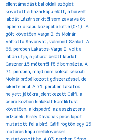
ellentámadást bal oldali szöglet 
követett a hazai kapu előtt, a beívelt 
labdát Lázár senkitől sem zavarva öt 
lépésről a kapu közepébe lőtte (0-1).  A 
gólt követően Varga B. és Molnár 
váltotta Savanyát, valamint Szalait. A 
66. percben Lakatos-Varga B. volt a 
labda útja, a jobbról belőtt labdát 
Gaszner 15 méterről fölé bombázta. A 
71. percben, majd nem sokkal később 
Molnár próbálkozott gólszerzéssel, de 
sikertelenül. A 74. percben Lakatos 
helyett játékra jelentkezett Gálfi, a 
csere közben kialakult konfliktust 
követően, a kispadról az asszisztens 
edzőnek, Király Dávidnak piros lapot 
mutatott fel a bíró. Gálfi rögtön egy 25 
méteres kapu mellélövéssel 
mutatkozott be. A 83. percben Sóron 