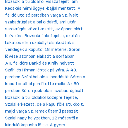
Bozsoki a túloldalról visszafejelt, ám 
Kecskés némi üggyel-bajjal mentett. A 
félidő utolsó percében Varga Sz. ívelt 
szabadrúgást a bal oldalról, ami után 
sarokrúgás következett, az éppen elért 
beívelést Bozsoki fölé fejelte, ezután 
Lakatos ellen szabálytalankodtak a 
vendégek a kaputól 18 méterre, Sóron 
lövése azonban elakadt a sorfalban.
A II. félidőre Dankó és Király helyett 
Száhl és Hirman léptek pályára. A 48. 
percben Száhl bal oldali beadását Sóron a 
kapu torkából perdítette mellé. Az 50. 
percben Sóron jobb oldali szabadrúgását 
Bozsoki a túl oldalról középre fejelte, 
Szalai érkezett, de a kapu fölé stukkolt, 
majd Varga Sz. remek ütemű passzát 
Szalai nagy helyzetben, 12 méterről a 
kiinduló kapusba lőtte. A gyors 