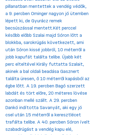
pillanatban mentettek a vendég védők, 
a 9. percben Ominger nagyon jó ütemben 
lépett ki, de Gyurácz remek 
becsúszással mentett.Két perccel 
később előbb Szalai majd Sóron lőtt a 
blokkba, sarokrúgás következett, ami 
után Sóron kissé jobbról, 10 méterről a 
jobb kapufát találta telibe. Újabb két 
perc elteltével Király futtatta Szalait, 
akinek a bal oldali beadása Gasznert 
találta üresen, ő 10 méterről kapásból az 
égbe lőtt. A 19. percben Bagó szerzett 
labdát és tört előre, 20 méteres lövése 
azonban mellé szállt. A 29. percben 
Dankó indította Savanyát, aki egy jó 
csel után 15 méterről a keresztlécet 
trafálta telibe. A 40. percben Sóron ívelt 
szabadrúgást a vendég kapu elé, 