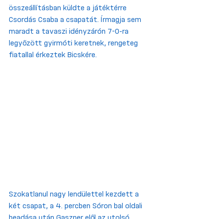
összeállításban küldte a játéktérre 
Csordás Csaba a csapatát. Írmagja sem 
maradt a tavaszi idényzárón 7-0-ra 
legyőzött gyirmóti keretnek, rengeteg 
fiatallal érkeztek Bicskére.
Szokatlanul nagy lendülettel kezdett a 
két csapat, a 4. percben Sóron bal oldali 
beadása után Gaszner elől az utolsó 