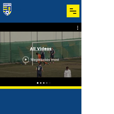
Bicskei TC
All Videos
Megtekintés most