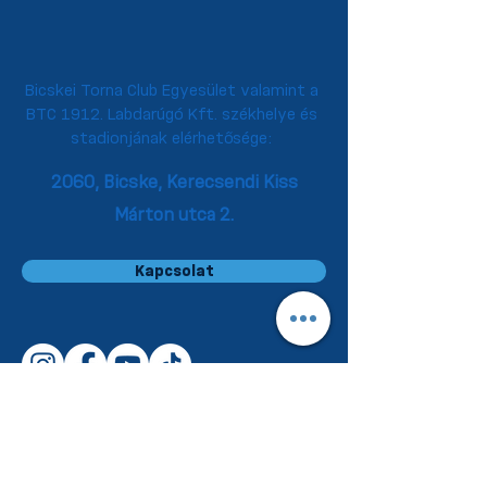
Bicskei Torna Club Egyesület valamint a
BTC 1912. Labdarúgó Kft. székhelye és
stadionjának elérhetősége:
2060, Bicske,
Kerecsendi Kiss
Márton utca 2.
Kapcsolat
TAO és Éves beszámolók