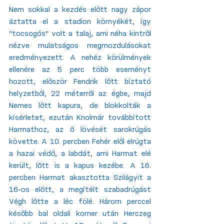
Nem sokkal a kezdés előtt nagy zápor 
áztatta el a stadion környékét, így 
“tocsogós” volt a talaj, ami néha kintről 
nézve mulatságos megmozdulásokat 
eredményezett. A nehéz körülmények 
ellenére az 5 perc több eseményt 
hozott, először Fendrik lőtt bíztató 
helyzetből, 22 méterről az égbe, majd 
Nemes lőtt kapura, de blokkolták a 
kísérletet, ezután Knolmár továbbított 
Harmathoz, az ő lövését sarokrúgás 
követte. A 10. percben Fehér elől elrúgta 
a hazai védő, a labdát, ami Harmat elé 
került, lőtt is a kapus kezébe. A 16. 
percben Harmat akasztotta Szilágyit a 
16-os előtt, a megítélt szabadrúgást 
Végh lőtte a léc fölé. Három perccel 
később bal oldali korner után Herczeg 