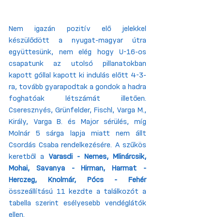
Nem igazán pozitív elő jelekkel 
készülődött a nyugat-magyar útra 
együttesünk, nem elég hogy U-16-os 
csapatunk az utolsó pillanatokban 
kapott góllal kapott ki indulás előtt 4-3-
ra, tovább gyarapodtak a gondok a hadra 
foghatóak létszámát illetően. 
Cseresznyés, Grünfelder, Fischl, Varga M., 
Király, Varga B. és Major sérülés, míg 
Molnár 5 sárga lapja miatt nem állt 
Csordás Csaba rendelkezésére. A szűkös 
keretből a 
Varasdi - Nemes, Mlinárcsik, 
Mohai, Savanya - Hirman, Harmat -  
Herczeg, Knolmár, Pócs - Fehér
összeállítású 11 kezdte a találkozót a 
tabella szerint esélyesebb vendéglátók 
ellen.