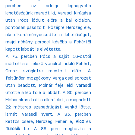
percben az addigi legnagyobb 
lehetőségünk maradt ki, Varasdi kirúgása 
után Pócs lódult előre a bal oldalon, 
pontosan passzolt  középre Herczeg elé, 
aki elkörülményeskedte a lehetőséget, 
majd néhány perccel később a Fehértől 
kapott labdát is elvétette. 
A 75. percben Pócs a saját 16-ostól 
indította a felező vonalról induló Fehért, 
Orosz szögletre mentett előle. A 
feltűnően mozgékony Varga csel sorozat 
után beadott, Molnár feje elől Varasdi 
ütötte a léc fölé a labdát. A 80. percben 
Mohai akasztotta ellenfelét, a megadott 
22 méteres szabadrúgást Vankó lőtte, 
ismét Varasdi nyert. A 83. percben 
kettős csere, Herczeg, Fehér le, 
Vicz
 és 
Turcsik
 be. A 86. perc meghozta a 