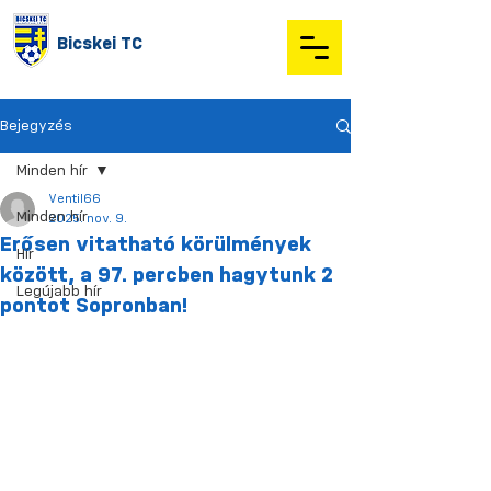
Bicskei TC
Bejegyzés
Minden hír
Ventil66
Minden hír
2025. nov. 9.
Erősen vitatható körülmények
Hír
között, a 97. percben hagytunk 2
Legújabb hír
pontot Sopronban!