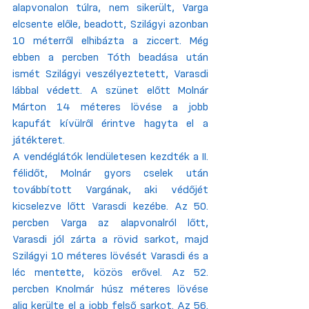
alapvonalon túlra, nem sikerült, Varga 
elcsente előle, beadott, Szilágyi azonban 
10 méterről elhibázta a ziccert. Még 
ebben a percben Tóth beadása után 
ismét Szilágyi veszélyeztetett, Varasdi 
lábbal védett. A szünet előtt Molnár 
Márton 14 méteres lövése a jobb 
kapufát kívülről érintve hagyta el a 
játékteret.
A vendéglátók lendületesen kezdték a II. 
félidőt, Molnár gyors cselek után 
továbbított Vargának, aki védőjét 
kicselezve lőtt Varasdi kezébe. Az 50. 
percben Varga az alapvonalról lőtt, 
Varasdi jól zárta a rövid sarkot, majd 
Szilágyi 10 méteres lövését Varasdi és a 
léc mentette, közös erővel. Az 52. 
percben Knolmár húsz méteres lövése 
alig kerülte el a jobb felső sarkot. Az 56. 