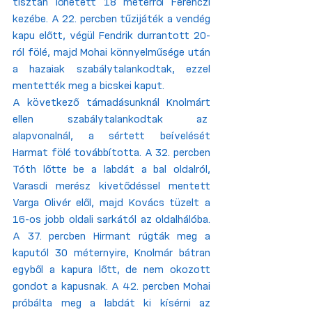
tisztán lőhetett 18 méterről Ferenczi 
kezébe. A 22. percben tűzijáték a vendég 
kapu előtt, végül Fendrik durrantott 20-
ról fölé, majd Mohai könnyelműsége után 
a hazaiak szabálytalankodtak, ezzel 
mentették meg a bicskei kaput. 
A következő támadásunknál Knolmárt 
ellen szabálytalankodtak az  
alapvonalnál, a sértett beívelését 
Harmat fölé továbbította. A 32. percben 
Tóth lőtte be a labdát a bal oldalról, 
Varasdi merész kivetődéssel mentett 
Varga Olivér elől, majd Kovács tüzelt a 
16-os jobb oldali sarkától az oldalhálóba. 
A 37. percben Hirmant rúgták meg a 
kaputól 30 méternyire, Knolmár bátran 
egyből a kapura lőtt, de nem okozott 
gondot a kapusnak. A 42. percben Mohai 
próbálta meg a labdát ki kísérni az 