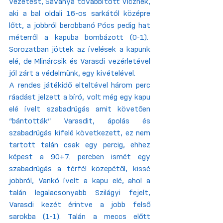
vezetést, Savanya továbbított Vicznek, 
aki a bal oldali 16-os sarkától középre 
lőtt, a jobbról berobbanó Pócs pedig hat 
méterről a kapuba bombázott (0-1).  
Sorozatban jöttek az ívelések a kapunk 
elé, de Mlinárcsik és Varasdi vezérletével 
jól zárt a védelmünk, egy kivételével. 
A rendes játékidő elteltével három perc 
ráadást jelzett a bíró, volt még egy kapu 
elé ívelt szabadrúgás amit követően 
“bántották” Varasdit, ápolás és 
szabadrúgás kifelé következett, ez nem 
tartott talán csak egy percig, ehhez 
képest a 90+7. percben ismét egy 
szabadrúgás a térfél közepétől, kissé 
jobbról, Vankó ívelt a kapu elé, ahol a 
talán legalacsonyabb Szilágyi fejelt, 
Varasdi kezét érintve a jobb felső 
sarokba (1-1). Talán a meccs előtt 