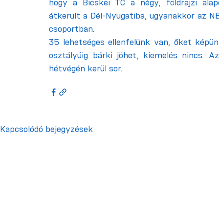
hogy a Bicskei TC a négy, földrajzi alap
átkerült a Dél-Nyugatiba, ugyanakkor az N
csoportban.
35 lehetséges ellenfelünk van, őket képünk
osztályúig bárki jöhet, kiemelés nincs. A
hétvégén kerül sor.
Kapcsolódó bejegyzések