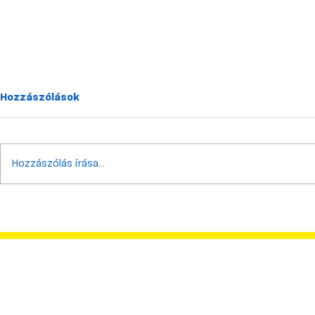
Hozzászólások
Hozzászólás írása...
Győzelem az idénynyitó
Itt vannak 
szomszédvár derbin!
bicskei jegy