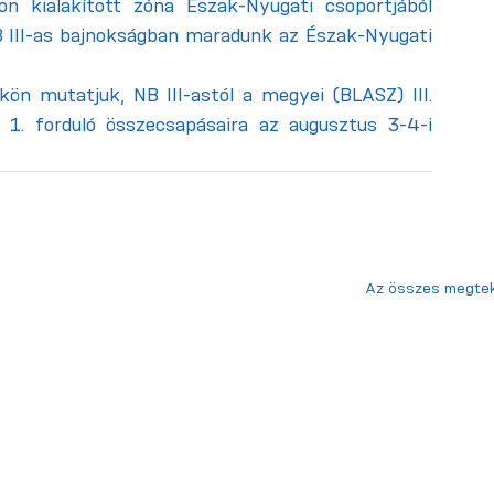
on kialakított zóna Észak-Nyugati csoportjából 
B III-as bajnokságban maradunk az Észak-Nyugati 
ön mutatjuk, NB III-astól a megyei (BLASZ) III. 
z 1. forduló összecsapásaira az augusztus 3-4-i 
Az összes megte