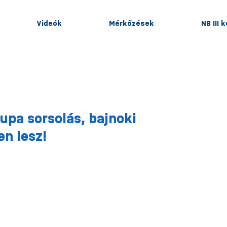
Videók
Mérkőzések
NB III 
pa sorsolás, bajnoki
n lesz!