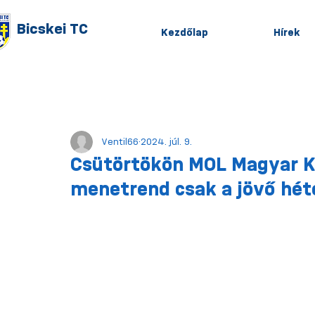
Bicskei TC
Kezdőlap
Hírek
Minden hír
Hír
Legújabb hír
Ventil66
2024. júl. 9.
Csütörtökön MOL Magyar Ku
menetrend csak a jövő héte