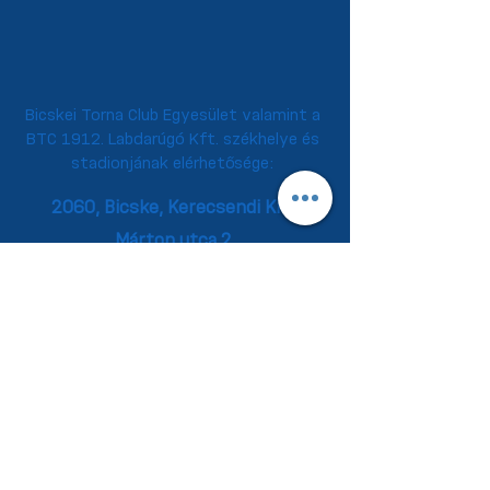
Bicskei Torna Club Egyesület valamint a
BTC 1912. Labdarúgó Kft. székhelye és
stadionjának elérhetősége:
2060, Bicske,
Kerecsendi Kiss
Márton utca 2.
Kapcsolat
TAO és Éves beszámolók