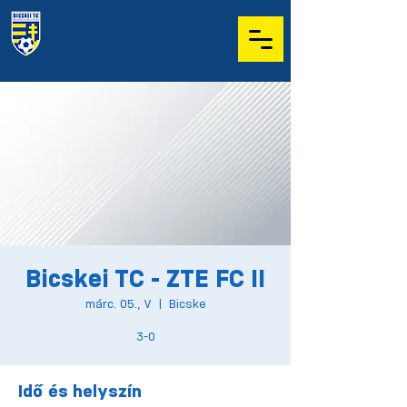
Bicskei TC
Bicskei TC - ZTE FC II
márc. 05., V
  |  
Bicske
3-0
Idő és helyszín