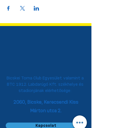
Bicskei Torna Club Egyesület valamint a
BTC 1912. Labdarúgó Kft. székhelye és
stadionjának elérhetősége:
2060, Bicske,
Kerecsendi Kiss
Márton utca 2.
Kapcsolat