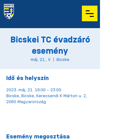
Bicskei TC
Bicskei TC évadzáró
esemény
máj. 21., V
  |  
Bicske
Idő és helyszín
2023. máj. 21. 19:00 – 23:00
Bicske, Bicske, Kerecsendi K Márton u. 2,
2060 Magyarország
Esemény megosztása