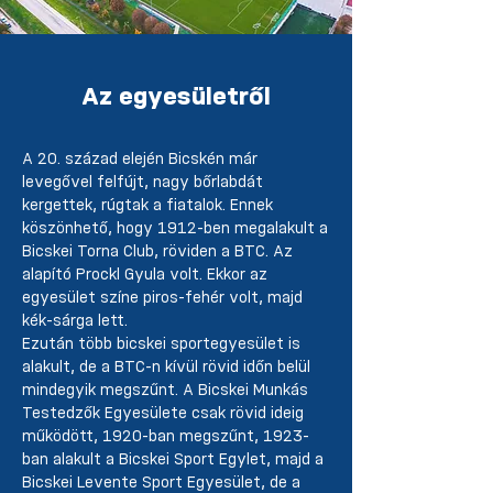
Az egyesületről
A 20. század elején Bicskén már
levegővel felfújt, nagy bőrlabdát
kergettek, rúgtak a fiatalok. Ennek
köszönhető, hogy 1912-ben megalakult a
Bicskei Torna Club, röviden a BTC. Az
alapító Prockl Gyula volt. Ekkor az
egyesület színe piros-fehér volt, majd
kék-sárga lett.
Ezután több bicskei sportegyesület is
alakult, de a BTC-n kívül rövid időn belül
mindegyik megszűnt. A Bicskei Munkás
Testedzők Egyesülete csak rövid ideig
működött, 1920-ban megszűnt, 1923-
ban alakult a Bicskei Sport Egylet, majd a
Bicskei Levente Sport Egyesület, de a