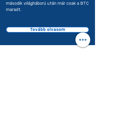
második világháború után már csak a BTC
maradt.
Tovább olvasom
Valami
Iratkozz fel a legújabb
cikkekért, eseményekért!
Feliratkozom