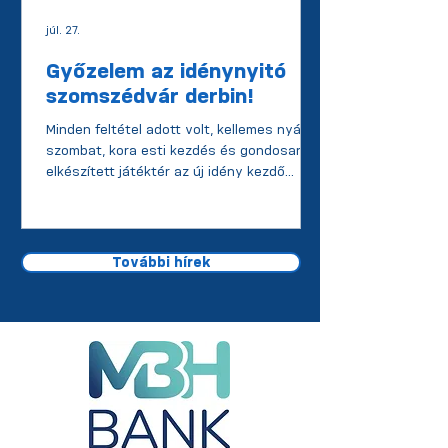
júl. 27.
Győzelem az idénynyitó
szomszédvár derbin!
Minden feltétel adott volt, kellemes nyári
szombat, kora esti kezdés és gondosan
elkészített játéktér az új idény kezdő
meccse alkalmával. Az ellenfél az alaposan
megfiatalított szomszédvár, a Puskás
Akadémia FC II. csapata volt. Csapatunk -
ami már körvonalazódott az előkészületi
További hírek
összecsapásokon - nem hozott
meglepetést, azaz a Baráth - Nemes,
Molnár, Varga, Cserkuti - Hirman, Király -
Pócs, Knolmár, Erdey - Balázs
összetételben kezdett. A vendégek pedig
a Lakatos D., Lakato