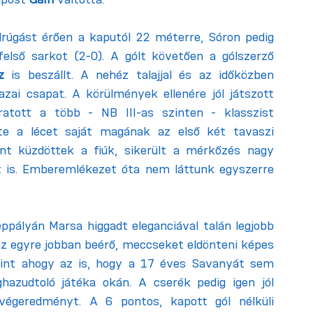
rúgást érően a kaputól 22 méterre, Sóron pedig 
felső sarkot (2-0). A gólt követően a gólszerző 
z
 is beszállt. A nehéz talajjal és az időközben 
ai csapat. A körülmények ellenére jól játszott 
tott a több - NB III-as szinten - klasszist 
tte a lécet saját magának az első két tavaszi 
ént küzdöttek a fiúk, sikerült a mérkőzés nagy 
t is. Emberemlékezet óta nem láttunk egyszerre 
éppályán Marsa higgadt eleganciával talán legjobb 
az egyre jobban beérő, meccseket eldönteni képes 
Mint ahogy az is, hogy a 17 éves Savanyát sem 
hazudtoló játéka okán. A cserék pedig igen jól 
végeredményt. A 6 pontos, kapott gól nélküli 