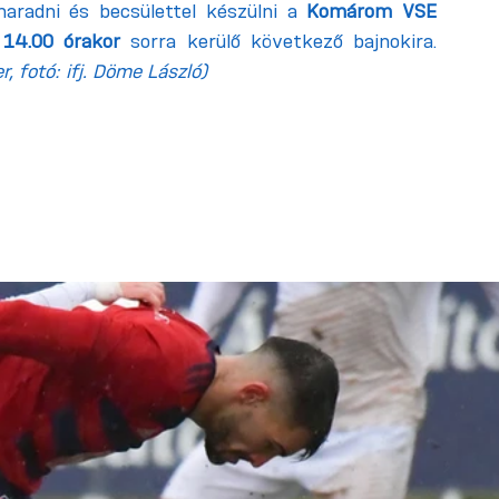
radni és becsülettel készülni a 
Komárom VSE
 
14.00 órakor
 sorra kerülő következő bajnokira. 
, fotó: ifj. Döme László)