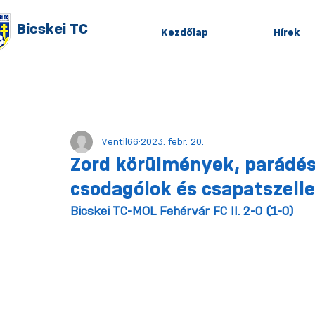
Bicskei TC
Kezdőlap
Hírek
Minden hír
Hír
Legújabb hír
Ventil66
2023. febr. 20.
Zord körülmények, parádés
csodagólok és csapatszell
Bicskei TC-MOL Fehérvár FC II. 2-0 (1-0)