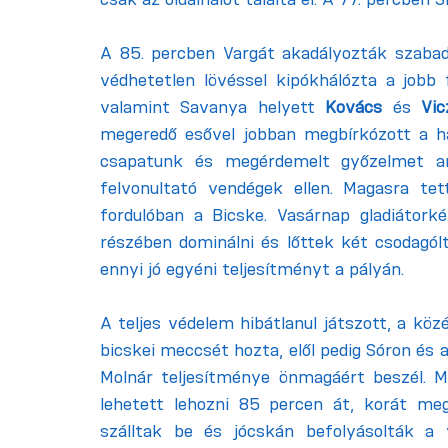
A 85. percben Vargát akadályozták szabad
védhetetlen lövéssel kipókhálózta a jobb 
valamint Savanya helyett 
Kovács
 és 
Vic
megeredő esővel jobban megbírkózott a haz
csapatunk és megérdemelt győzelmet ara
felvonultató vendégek ellen. Magasra te
fordulóban a Bicske. Vasárnap gladiátork
részében dominálni és lőttek két csodagól
ennyi jó egyéni teljesítményt a pályán.
A teljes védelem hibátlanul játszott, a köz
bicskei meccsét hozta, elől pedig Sóron és 
Molnár teljesítménye önmagáért beszél. 
lehetett lehozni 85 percen át, korát meg
szálltak be és jócskán befolyásolták a 