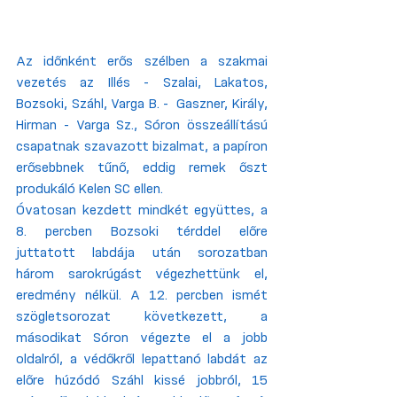
Az időnként erős szélben a szakmai 
vezetés az Illés - Szalai, Lakatos, 
Bozsoki, Száhl, Varga B. -  Gaszner, Király, 
Hirman - Varga Sz., Sóron összeállítású 
csapatnak szavazott bizalmat, a papíron 
erősebbnek tűnő, eddig remek őszt 
produkáló Kelen SC ellen.
Óvatosan kezdett mindkét együttes, a 
8. percben Bozsoki térddel előre 
juttatott labdája után sorozatban 
három sarokrúgást végezhettünk el, 
eredmény nélkül. A 12. percben ismét 
szögletsorozat következett, a 
másodikat Sóron végezte el a jobb 
oldalról, a védőkről lepattanó labdát az 
előre húzódó Száhl kissé jobbról, 15 