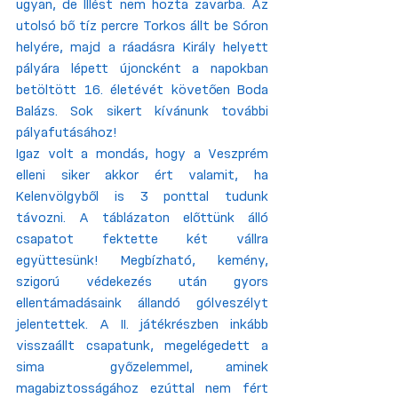
ugyan, de Illést nem hozta zavarba. Az 
utolsó bő tíz percre Torkos állt be Sóron 
helyére, majd a ráadásra Király helyett 
pályára lépett újoncként a napokban 
betöltött 16. életévét követően Boda 
Balázs. Sok sikert kívánunk további 
pályafutásához!
Igaz volt a mondás, hogy a Veszprém 
elleni siker akkor ért valamit, ha 
Kelenvölgyből is 3 ponttal tudunk 
távozni. A táblázaton előttünk álló 
csapatot fektette két vállra 
együttesünk! Megbízható, kemény, 
szigorú védekezés után gyors 
ellentámadásaink állandó gólveszélyt 
jelentettek. A II. játékrészben inkább 
visszaállt csapatunk, megelégedett a 
sima  győzelemmel, aminek 
magabiztosságához ezúttal nem fért 