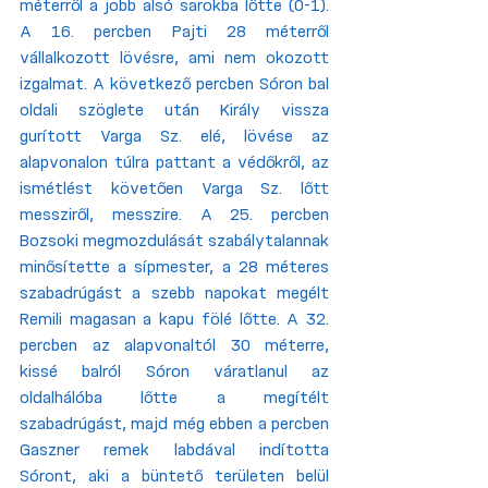
méterről a jobb alsó sarokba lőtte (0-1). 
A 16. percben Pajti 28 méterről 
vállalkozott lövésre, ami nem okozott 
izgalmat. A következő percben Sóron bal 
oldali szöglete után Király vissza 
gurított Varga Sz. elé, lövése az 
alapvonalon túlra pattant a védőkről, az 
ismétlést követően Varga Sz. lőtt 
messziről, messzire. A 25. percben 
Bozsoki megmozdulását szabálytalannak 
minősítette a sípmester, a 28 méteres 
szabadrúgást a szebb napokat megélt 
Remili magasan a kapu fölé lőtte. A 32. 
percben az alapvonaltól 30 méterre, 
kissé balról Sóron váratlanul az 
oldalhálóba lőtte a megítélt 
szabadrúgást, majd még ebben a percben 
Gaszner remek labdával indította 
Sóront, aki a büntető területen belül 