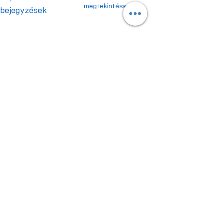
megtekintése
bejegyzések
Hozzászólások