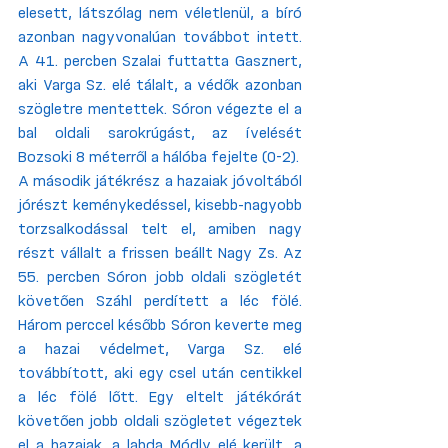
elesett, látszólag nem véletlenül, a bíró 
azonban nagyvonalúan továbbot intett. 
A 41. percben Szalai futtatta Gasznert, 
aki Varga Sz. elé tálalt, a védők azonban 
szögletre mentettek. Sóron végezte el a 
bal oldali sarokrúgást, az ívelését 
Bozsoki 8 méterről a hálóba fejelte (0-2). 
A második játékrész a hazaiak jóvoltából 
jórészt keménykedéssel, kisebb-nagyobb 
torzsalkodással telt el, amiben nagy 
részt vállalt a frissen beállt Nagy Zs. Az 
55. percben Sóron jobb oldali szögletét 
követően Száhl perdített a léc fölé. 
Három perccel később Sóron keverte meg 
a hazai védelmet, Varga Sz. elé 
továbbított, aki egy csel után centikkel 
a léc fölé lőtt. Egy eltelt játékórát 
követően jobb oldali szögletet végeztek 
el a hazaiak, a labda Módly elé került, a 