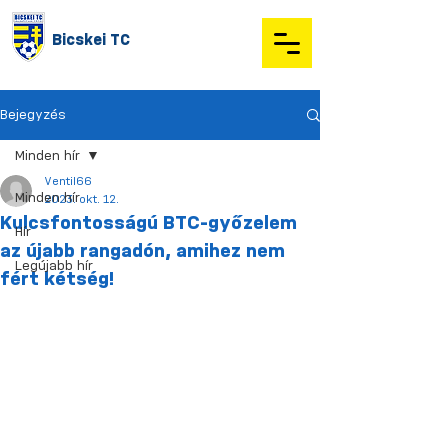
Bicskei TC
Bejegyzés
Minden hír
Ventil66
Minden hír
2023. okt. 12.
Kulcsfontosságú BTC-győzelem
Hír
az újabb rangadón, amihez nem
Legújabb hír
fért kétség!