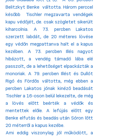
jobb oldalába lőtt (1-3).  A 65. percben 
Belitzkyt Benke  váltotta. Három perccel 
később  Tischler megzavarta vendégek 
kapu védőjét, de. csak szögletet sikerült 
kiharcolnia. A 73. percben Lakatos 
szerzett labdát, de 20 méteres lövése 
egy védőn megpattanva halt el a kapus 
kezében. A 73. percben Illés nagyot 
hibázott, a vendég támadó lába elé 
passzolt, de a lehetőséget elpackázták a 
monoriak. A 79. percben Illést és Dullót 
Rigó és Fördős váltotta, még ebben a 
percben Lakatos jónak kinéző beadását 
Tischler a 16-oson belül lekezelte, de még 
a lövés előtt beérték a védők és 
mentettek előle. A lefújás előtt egy 
Benke elfutás és beadás után Sóron lőtt 
20 méterről a kapus kezébe.
Ami eddig viszonylag jól működött, a 