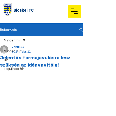
Bicskei TC
Bejegyzés
Minden hír
Ventil66
Minden hír
2024. febr. 11.
Jelentős formajavulásra lesz
Hír
szükség az idénynyitóig!
Legújabb hír