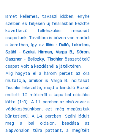
Ismét kellemes, tavaszi időben, enyhe 
szélben és teljesen új felállásban kezdte 
következő felkészülési meccsét 
csapatunk. Továbbra is bőven van maródi 
a keretben, így az 
Illés - Dulló, Lakatos, 
Száhl - Szalai, Hirman, Varga B., Sóron, 
Gaszner - Beliczky, Tischler
 összetételű 
csapat volt a kezdésnél a játéktéren.
Alig hagyta el a három percet az óra 
mutatója, amikor is Varga B. indítását 
Tischler lekezelte, majd a kiinduló Bozsó 
mellett 12 méterről a kapu bal oldalába 
lőtte  (1-0).  A 11. percben az első zavar a 
védekezésünkben, ezt még megúsztuk 
büntetlenül. A 14. percben  Száhl lódult 
meg a bal oldalon, beadása az 
alapvonalon túlra pattant, a megítélt 