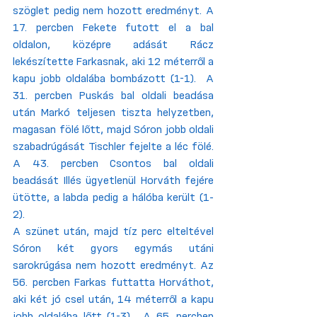
szöglet pedig nem hozott eredményt. A 
17. percben Fekete futott el a bal 
oldalon, középre adását Rácz 
lekészítette Farkasnak, aki 12 méterről a 
kapu jobb oldalába bombázott (1-1).  A 
31. percben Puskás bal oldali beadása 
után Markó teljesen tiszta helyzetben, 
magasan fölé lőtt, majd Sóron jobb oldali 
szabadrúgását Tischler fejelte a léc fölé. 
A 43. percben Csontos bal oldali 
beadását Illés ügyetlenül Horváth fejére 
ütötte, a labda pedig a hálóba került (1-
2). 
A szünet után, majd tíz perc elteltével 
Sóron két gyors egymás utáni 
sarokrúgása nem hozott eredményt. Az 
56. percben Farkas futtatta Horváthot, 
aki két jó csel után, 14 méterről a kapu 