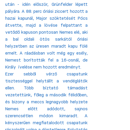
után - idén először, Grünfelder lépett 
pályára. A 88. perc óriási ziccert hozott a 
hazai kapunál, Major szöktetését Pócs 
átvette, majd a lövése felpattant a 
vetődő kapuson pontosan Nemes elé, aki 
a bal oldali ötös sarkától óriási 
helyzetben az üresen maradt kapu fölé 
emelt. A ráadásban volt még egy esély, 
Nemest borították fel a 16-osnál, de 
Király  ívelése nem hozott eredményt.
Ezer sebből vérző csapatunk 
tisztességgel helytállt a vendéglátók 
ellen. Több bíztató támadást 
vezetettünk, főleg a második félidőben, 
és bizony a meccs legnagyobb helyzete 
Nemes előtt adódott, sajnos 
szerencsétlen módon kimaradt. A 
kényszerűen megfiatalodott csapatunk 
rászolgált volna a döntetlenre. Folytatás 