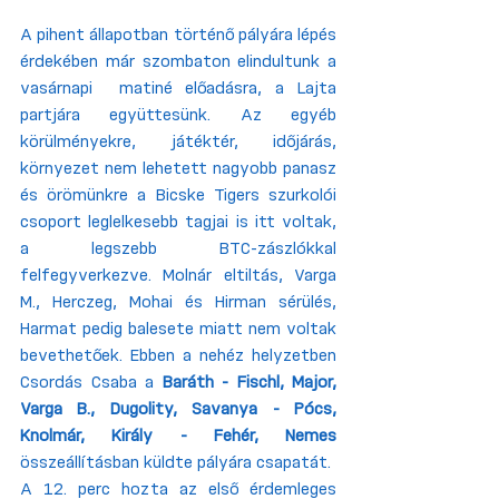
A pihent állapotban történő pályára lépés 
érdekében már szombaton elindultunk a 
vasárnapi  matiné előadásra, a Lajta 
partjára együttesünk. Az egyéb 
körülményekre, játéktér, időjárás, 
környezet nem lehetett nagyobb panasz 
és örömünkre a Bicske Tigers szurkolói 
csoport leglelkesebb tagjai is itt voltak, 
a legszebb BTC-zászlókkal 
felfegyverkezve. Molnár eltiltás, Varga 
M., Herczeg, Mohai és Hirman sérülés, 
Harmat pedig balesete miatt nem voltak 
bevethetőek. Ebben a nehéz helyzetben 
Csordás Csaba a 
Baráth - Fischl, Major, 
Varga B., Dugolity, Savanya - Pócs, 
Knolmár, Király - Fehér, Nemes
összeállításban küldte pályára csapatát.
A 12. perc hozta az első érdemleges 