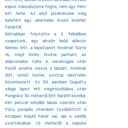
kapus másodszorra fogta, nem úgy mint 
két hete. Az első játékrészbe még 
belefért egy sikertelen lövési kisérlet 
Fehértől.
Bátrabban folytatta a II. félidőben 
csapatunk, egy akción belül először 
Nemes lőtt, a lepattanót Knolmár tűzte 
rá, majd Király lövése pattant az 
alapvonalon túlra. A sarokrúgás után 
Fischl emelte vissza a labdát, Knolmár 
lőtt, ismét korner, ezúttal sikertelen 
következett. Az 56. percben Dugolity 
sárga lapot érő megmozdulása után 
Pongrácz 30 méterről lőtt Baráth kezébe. 
Két perccel később labda szerzés után 
Pócs pompás ütemben továbbított a 
középen induló Fehér elé, aki a védők 
szorításában 15 méterről a kapuba 