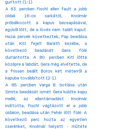
gurított (1-1). 
A 63. percben Fischl ellen fault a jobb 
oldali 16-os sarkától, Knolmár 
próbálkozott a kapus becsapásával, 
egyből lőtt, de a lövés nem talált kaput. 
Hazai percek következtek, Pap beadása 
után Kitl fejelt Baráth kezébe, a 
következő beadását Gera fölé 
durrantotta. A 80. percben Kitl lőtte 
középre a labdát, Gera még elvétette, de 
a frissen beállt Boros két méterről a 
kapuba továbbított (2-1). 
A 85. percben Varga B. botlása után 
Simita beadását ismét Gera küldte kapu 
mellé, az ellentámadást Knolmár 
indította, Fischl vágtázott el a jobb 
oldalon, beadása után Fehér lőtt fölé. A 
következő perc hozta az egyetlen 
cserénket, Knolmár helyett - műtéte 