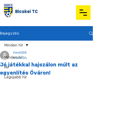
Bicskei TC
Bejegyzés
Minden hír
Ventil66
Minden hír
márc. 24.
Jó játékkal hajszálon múlt az
Hír
egyenlítés Óváron!
Legújabb hír