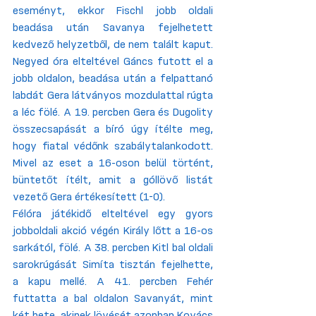
eseményt, ekkor Fischl jobb oldali 
beadása után Savanya fejelhetett 
kedvező helyzetből, de nem talált kaput. 
Negyed óra elteltével Gáncs futott el a 
jobb oldalon, beadása után a felpattanó 
labdát Gera látványos mozdulattal rúgta 
a léc fölé. A 19. percben Gera és Dugolity 
összecsapását a bíró úgy ítélte meg, 
hogy fiatal védőnk szabálytalankodott. 
Mivel az eset a 16-oson belül történt, 
büntetőt ítélt, amit a góllövő listát 
vezető Gera értékesített (1-0). 
Félóra játékidő elteltével egy gyors 
jobboldali akció végén Király lőtt a 16-os 
sarkától, fölé. A 38. percben Kitl bal oldali 
sarokrúgását Simíta tisztán fejelhette, 
a kapu mellé. A 41. percben Fehér 
futtatta a bal oldalon Savanyát, mint 
két hete, akinek lövését azonban Kovács 