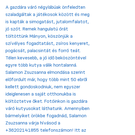
A gazdára váró négylábúak önfeledten 
szaladgáltak a játékosok között és meg 
is kapták a simogatást, jutalomfalatot, 
jó szót. Remek hangulatú órát 
töltöttünk Mányon, köszönjük a 
szívélyes fogadtatást, zsíros kenyeret, 
pogácsát, palacsintát és forró teát. 
Télen kevesebb, a jó idő beköszöntével 
egyre több kutya válik hontalanná. 
Salamon Zsuzsanna elmondása szerint 
előfordult már, hogy több mint 50 ebről 
kellett gondoskodniuk, nem egyszer 
ideiglenesen a saját otthonukba is 
költöztetve őket. Fotóinkon is gazdára 
váró kutyusokat láthatunk. Amennyiben 
bármelyiket örökbe fogadnád, Salamon 
Zsuzsanna várja hívásod a 
+36202141855 telefonszámon! Itt az 