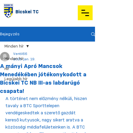
Bicskei TC
Bejegyzés
Minden hír
Ventil66
Minden hír
2023. jan. 19.
A mányi Apró Mancsok
Hír
Menedékében jótékonykodott a
Legújabb hír
Bicskei TC NB III-as labdarúgó
csapata!
A történet nem előzmény nélküli, hiszen 
tavaly a BTC Sporttelepen 
vendégeskedtek a szerető gazdát 
kereső kutyusok, nagy sikert aratva a 
közösségi médiafelületeinken is. A BTC 