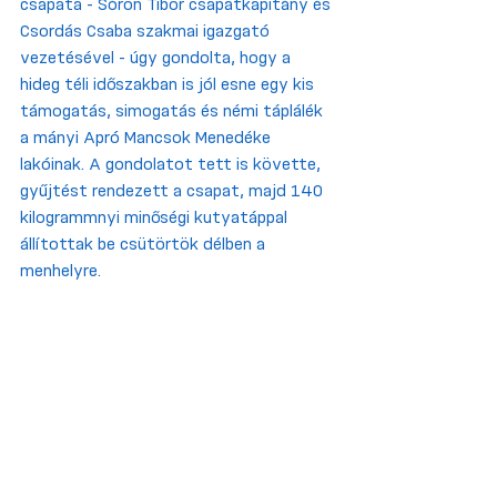
csapata - Sóron Tibor csapatkapitány és 
Csordás Csaba szakmai igazgató 
vezetésével - úgy gondolta, hogy a 
hideg téli időszakban is jól esne egy kis 
támogatás, simogatás és némi táplálék 
a mányi Apró Mancsok Menedéke 
lakóinak. A gondolatot tett is követte, 
gyűjtést rendezett a csapat, majd 140 
kilogrammnyi minőségi kutyatáppal 
állítottak be csütörtök délben a 
menhelyre.