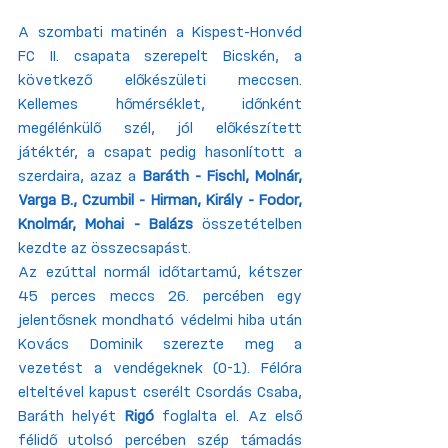
A szombati matinén a Kispest-Honvéd 
FC II. csapata szerepelt Bicskén, a 
következő előkészületi meccsen. 
Kellemes hőmérséklet, időnként 
megélénkülő szél, jól előkészített 
játéktér, a csapat pedig hasonlított a 
szerdaira, azaz a 
Baráth - Fischl, Molnár, 
Varga B., Czumbil - Hirman, Király - Fodor, 
Knolmár, Mohai - Balázs
 összetételben 
kezdte az összecsapást.
Az ezúttal normál időtartamú, kétszer 
45 perces meccs 26. percében egy 
jelentősnek mondható védelmi hiba után 
Kovács Dominik szerezte meg a 
vezetést a vendégeknek (0-1). Félóra 
elteltével kapust cserélt Csordás Csaba, 
Baráth helyét 
Rigó
 foglalta el. Az első 
félidő utolsó percében szép támadás 