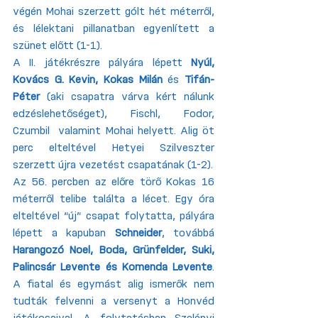
végén Mohai szerzett gólt hét méterről, 
és lélektani pillanatban egyenlített a 
szünet előtt (1-1).
A II. játékrészre pályára lépett 
Nyúl, 
Kovács G. Kevin, Kokas Milán
 és 
Tifán-
Péter
 (aki csapatra várva kért nálunk 
edzéslehetőséget), Fischl, Fodor, 
Czumbil  valamint Mohai helyett. Alig öt 
perc elteltével Hetyei Szilveszter 
szerzett újra vezetést csapatának (1-2).
Az 56. percben az előre törő Kokas 16 
méterről telibe találta a lécet. Egy óra 
elteltével “új” csapat folytatta, pályára 
lépett a kapuban 
Schneider
, továbbá 
Harangozó Noel, Boda, Grünfelder, Suki, 
Palincsár Levente és Komenda Levente
. 
A fiatal és egymást alig ismerők nem 
tudták felvenni a versenyt a Honvéd 