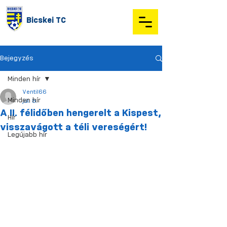
Bicskei TC
Bejegyzés
Minden hír
Ventil66
Minden hír
júl. 8.
A II. félidőben hengerelt a Kispest,
Hír
visszavágott a téli vereségért!
Legújabb hír