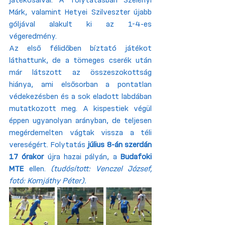
játékosaival. A folytatásban Szelényi 
Márk, valamint Hetyei Szilveszter újabb 
góljával alakult ki az 1-4-es 
végeredmény.
Az első félidőben bíztató játékot 
láthattunk, de a tömeges cserék után 
már látszott az összeszokottság 
hiánya, ami elsősorban a pontatlan 
védekezésben és a sok eladott labdában 
mutatkozott meg. A kispestiek végül 
éppen ugyanolyan arányban, de teljesen 
megérdemelten vágtak vissza a téli 
vereségért. Folytatás 
július 8-án szerdán 
17 órakor
 újra hazai pályán, a 
Budafoki 
MTE
 ellen. 
(tudósított: Venczel József, 
fotó: Komjáthy Péter). 