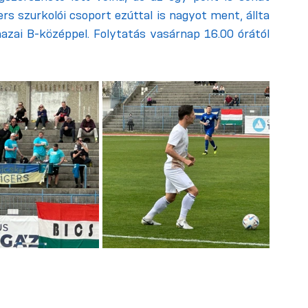
s szurkolói csoport ezúttal is nagyot ment, állta 
azai B-középpel. Folytatás vasárnap 16.00 órától 