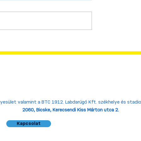
az új idény
A bajnoki főpróbán
- és bérletárai!
lemásoltuk a VB
bronzmeccsét (4-6)!
gyesület valamint a BTC 1912. Labdarúgó Kft. székhelye és stadi
2060, Bicske,
Kerecsendi Kiss Márton utca 2.
Kapcsolat