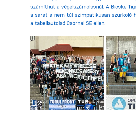
számíthat a végelszámolásnál. A Bicske Tiger
a sarat a nem túl szimpatikusan szurkoló h
a tabellautolsó Csornai SE ellen.