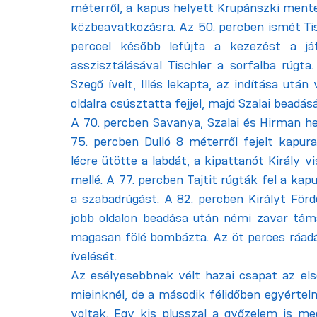
méterről, a kapus helyett Krupánszki mente
közbeavatkozásra. Az 50. percben ismét Tisc
perccel később lefújta a kezezést a já
asszisztálásával Tischler a sorfalba rúgta
Szegő ívelt, Illés lekapta, az indítása után
oldalra csúsztatta fejjel, majd Szalai beadá
A 70. percben Savanya, Szalai és Hirman hel
75. percben Dulló 8 méterről fejelt kapura
lécre ütötte a labdát, a kipattanót Király vi
mellé. A 77. percben Tajtit rúgták fel a kapu
a szabadrúgást. A 82. percben Királyt Fördő
jobb oldalon beadása után némi zavar tám
magasan fölé bombázta. Az öt perces ráadásb
ívelését.
Az esélyesebbnek vélt hazai csapat az első
mieinknél, de a második félidőben egyértel
voltak. Egy kis plusszal a győzelem is me