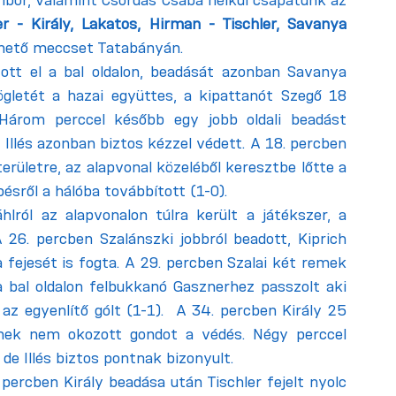
A beígért, nyárias időben az eltiltott Sóron Tibor, valamint Csordás Csaba nélkül csapatunk az 
Illés - Szalai, Dulló, Bozsoki, Száhl, Gaszner - Király, Lakatos, Hirman - Tischler, Savanya 
thető meccset Tatabányán.
ott el a bal oldalon, beadását azonban Savanya 
ögletét a hazai együttes, a kipattanót Szegő 18 
 Három perccel később egy jobb oldali beadást 
 Illés azonban biztos kézzel védett. A 18. percben 
erületre, az alapvonal közeléből keresztbe lőtte a 
pésről a hálóba továbbított (1-0).  
ról az alapvonalon túlra került a játékszer, a 
 26. percben Szalánszki jobbról beadott, Kiprich 
a fejesét is fogta. A 29. percben Szalai két remek 
 a bal oldalon felbukkanó Gasznerhez passzolt aki 
az egyenlítő gólt (1-1).  A 34. percben Király 25 
inek nem okozott gondot a védés. Négy perccel 
 de Illés biztos pontnak bizonyult.
 percben Király beadása után Tischler fejelt nyolc 