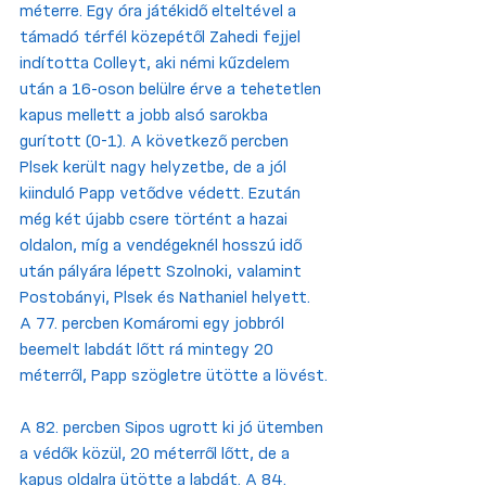
méterre. Egy óra játékidő elteltével a 
támadó térfél közepétől Zahedi fejjel 
indította Colleyt, aki némi kűzdelem 
után a 16-oson belülre érve a tehetetlen 
kapus mellett a jobb alsó sarokba 
gurított (0-1). A következő percben 
Plsek került nagy helyzetbe, de a jól 
kiinduló Papp vetődve védett. Ezután 
még két újabb csere történt a hazai 
oldalon, míg a vendégeknél hosszú idő 
után pályára lépett Szolnoki, valamint 
Postobányi, Plsek és Nathaniel helyett. 
A 77. percben Komáromi egy jobbról 
beemelt labdát lőtt rá mintegy 20 
méterről, Papp szögletre ütötte a lövést.
A 82. percben Sipos ugrott ki jó ütemben 
a védők közül, 20 méterről lőtt, de a 
kapus oldalra ütötte a labdát. A 84. 