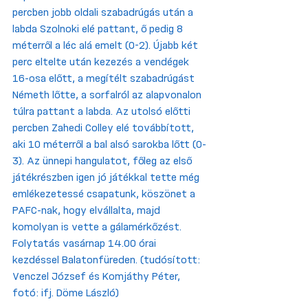
percben jobb oldali szabadrúgás után a 
labda Szolnoki elé pattant, ő pedig 8 
méterről a léc alá emelt (0-2). Újabb két 
perc eltelte után kezezés a vendégek 
16-osa előtt, a megítélt szabadrúgást 
Németh lőtte, a sorfalról az alapvonalon 
túlra pattant a labda. Az utolsó előtti 
percben Zahedi Colley elé továbbított, 
aki 10 méterről a bal alsó sarokba lőtt (0-
3). Az ünnepi hangulatot, főleg az első 
játékrészben igen jó játékkal tette még 
emlékezetessé csapatunk, köszönet a 
PAFC-nak, hogy elvállalta, majd 
komolyan is vette a gálamérkőzést. 
Folytatás vasárnap 14.00 órai 
kezdéssel Balatonfüreden. (tudósított: 
Venczel József és Komjáthy Péter, 
fotó: ifj. Döme László)