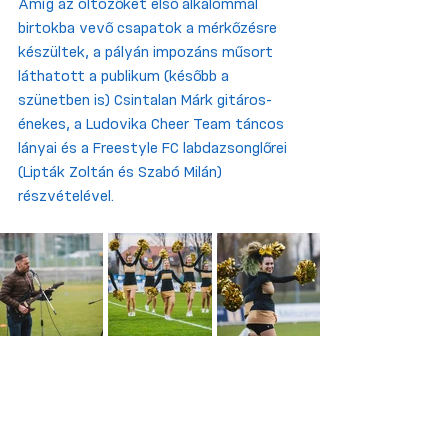
Amíg az öltözőket első alkalommal 
birtokba vevő csapatok a mérkőzésre 
készültek, a pályán impozáns műsort 
láthatott a publikum (később a 
szünetben is) Csintalan Márk gitáros-
énekes, a Ludovika Cheer Team táncos 
lányai és a Freestyle FC labdazsonglőrei 
(Lipták Zoltán és Szabó Milán) 
részvételével. 