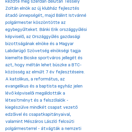
kezdte meg szerdán délután Tessely 
Zoltán elnök az új klubház fejlesztés 
átadó ünnepségét, majd Bálint Istvánné 
polgármester köszöntötte az 
egybegyűlteket. Bánki Erik országgyűlési 
képviselő, az Országgyűlés gazdasági 
bizottságának elnöke és a Magyar 
Labdarúgó Szövetség elnökségi tagja 
kiemelte Bicske sportváros jellegét és 
azt, hogy méltán lehet büszke a BTC-
közösség az elmúlt 7 év fejlesztéseire. 
A katolikus, a református, az 
evangelikus és a baptista egyház jelen 
lévő képviselői megáldották a 
létesítményt és a felszólalók - 
kiegészülve mindkét csapat vezető 
edzőivel és csapatkapitányaival, 
valamint Mészáros László felcsúti 
polgármesterrel - átvágták a nemzeti 