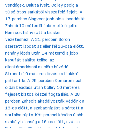
vendégek, Baluta ívelt, Colley pedig a 
túlsó ötös sarkától visszafelé fejelt. A 
17. percben Slagveer jobb oldali beadását 
Zahedi 10 méterről fölé-mellé fejelte. 
Nem sok hiányzott a bicskei 
vezetéshez! A 21. percben Sóron 
szerzett labdát az ellenfél 16-osa előtt, 
néhány lépés után 14 méterről a jobb 
kapufát találta telibe, az 
ellentámadásnál az előre húzódó 
Stronati 10 méteres lövése a blokkról 
pattant ki. A 25. percben Komáromi bal 
oldali beadása után Colley 10 méteres 
fejesét biztos kézzel fogta Illés. A 28. 
percben Zahedit akadályozták védőink a 
16-os előtt, a szabadrúgást a sértett a 
sorfalba rúgta. Két perccel később újabb 
szabálytalanság a 16-os előtt, ezúttal 