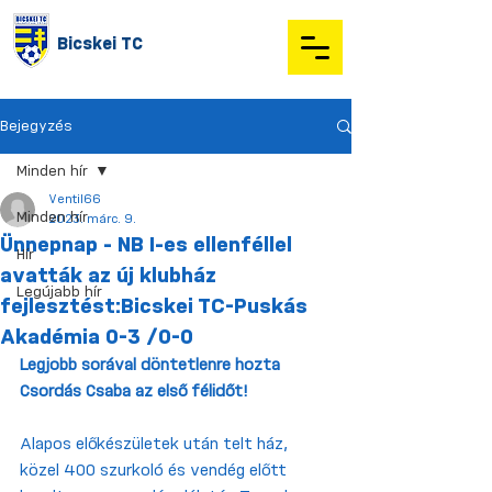
Bicskei TC
Bejegyzés
Minden hír
Ventil66
Minden hír
2023. márc. 9.
Ünnepnap - NB I-es ellenféllel
Hír
avatták az új klubház
Legújabb hír
fejlesztést:Bicskei TC-Puskás
Akadémia 0-3 /0-0
Legjobb sorával döntetlenre hozta 
Csordás Csaba az első félidőt!
Alapos előkészületek után telt ház, 
közel 400 szurkoló és vendég előtt 