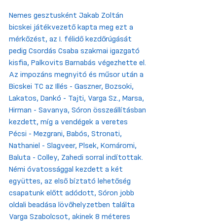
Nemes gesztusként Jakab Zoltán 
bicskei játékvezető kapta meg ezt a 
mérkőzést, az I. félidő kezdőrúgását 
pedig Csordás Csaba szakmai igazgató 
kisfia, Palkovits Barnabás végezhette el. 
Az impozáns megnyitó és műsor után a 
Bicskei TC az Illés - Gaszner, Bozsoki, 
Lakatos, Dankó - Tajti, Varga Sz., Marsa, 
Hirman - Savanya, Sóron összeállításban 
kezdett, míg a vendégek a veretes 
Pécsi - Mezgrani, Babós, Stronati, 
Nathaniel - Slagveer, Plsek, Komáromi, 
Baluta - Colley, Zahedi sorral indítottak. 
Némi óvatossággal kezdett a két 
együttes, az első bíztató lehetőség 
csapatunk előtt adódott, Sóron jobb 
oldali beadása lövőhelyzetben találta 
Varga Szabolcsot, akinek 8 méteres 