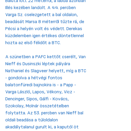
Baluta lőtt 22 méterről, a labda azonban 
Illés kezében landolt. A 44. percben 
Varga Sz. cselezgetett a bal oldalon, 
beadását Marsa 8 méterről tűzte rá, de 
Pécsi a helyén volt és védett. Derekas 
küzdelemben igen értékes döntetlennel 
hozta az első félidőt a BTC.
A szünetben a PAFC kettőt cserélt, Van 
Nieff és Dusinszki léptek pályára 
Nathaniel és Slagveer helyett, míg a BTC 
- gondolva a hétvégi fontos 
balatonfüredi bajnokira is - a Papp - 
Varga László, Lapos, Vékony, Vicz -
Dencinger, Sipos, Gálfi - Kovács, 
Szokolay, Molnár összetételben 
folytatta. Az 53. percben van Nieff bal 
oldali beadása a túloldalon 
akadálytalanul gurult ki, a kaputól öt 